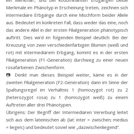
ein Merkmal-, und bei kodominanten Erbgängen beide
Merkmale im Phänotyp in Erscheinung treten, zeichnen sich
intermediäre Erbgänge durch eine Mischform beider Allele
aus. Bedeutet im konkreten Fall, dass weder das eine, noch
das andere Allel in der ersten Filialgeneration phänotypisch
auftritt. Dies wird im folgenden Beispiel deutlich: Bei der
Kreuzung von zwei verschiedenfarbigen Blumen (weiß und
rot) mit intermediärem Erbgang, kommt es in der ersten
Filialgeneration (F1-Generation) durchweg zu einer neuen
rosafarbenen Zwischenform.
📷 Denkt man dieses Beispiel weiter, käme es in der
zweiten Filialgeneration (F2-Generation) dann im Sinne der
Spaltungsregel im Verhältnis 1 (homozygot rot) zu 2
(heterozygot rosa) zu 1 (homozygot weiß) zu einem
Auftreten aller drei Phänotypen.
Übrigens: Der Begriff der Intermediären Vererbung leitet
sich aus dem lateinischen ab (lat: inter = zwischen; medius
= liegen;) und bedeutet soviel wie „dazwischenliegend“.